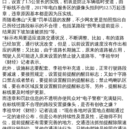
口，设置了1.5公里长的实线，初衷是防止车辆临时变道，由
于标线不合理，2017年电白服务区的摄像头拍到约12.5万起违
章，违章原因基本都是因为压实线。
而随着佛山“天量”罚单话题的发酵，不少网友更是拍照指出自
己所经过路段标示的不合理，包括某路段“拐弯未提前提示，
结果因下坡加速被抓拍”等。
“标示布局要适应道路交通状况，不断调整。比如，有的道路
已经加宽，通行状况改变，但是，以前设置的速度没有作出相
应的调整；又比如，由于道路长期施工，原来的道路被占用，
驾驶人员可能进入原来设置的禁止驶入道路等。”李祖华对
《财经》记者表示。
此外，设施标志要配套。李祖华补充道，比如，正常行驶路段
要减速，要接照规定，设置提前提醒的醒目标志；又如十字路
口禁左或者禁右，要提前设置醒目的提醒标志；禁止鸣喇叭区
域，要在本区域反复设置醒目的提醒标志等。另外，提醒标志
标线要及时维护更新。
而违章和罚款信息的不透明亦使民众对“电子警察”充满疑问。
在标线明显不合理的路段安置摄像头，是否有创收之嫌？
李祖华对《财经》记者说道：“现在各地对设置地点都能通过
一定的途径公布，但是公布的持续性及普及性，还做得不到
位，提前提醒还有需要完善的地方。交通违法抓拍提醒除限速
做得比较到位，其他交通违法行为，只能由驾驶员按照交通法