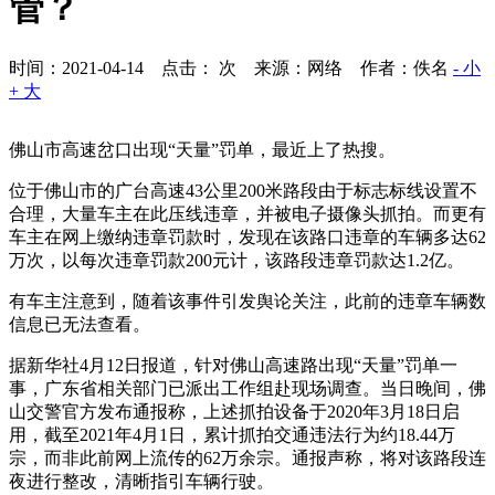
管？
时间：2021-04-14 点击：
次
来源：网络 作者：佚名
- 小
+ 大
佛山市高速岔口出现“天量”罚单，最近上了热搜。
位于佛山市的广台高速43公里200米路段由于标志标线设置不
合理，大量车主在此压线违章，并被电子摄像头抓拍。而更有
车主在网上缴纳违章罚款时，发现在该路口违章的车辆多达62
万次，以每次违章罚款200元计，该路段违章罚款达1.2亿。
有车主注意到，随着该事件引发舆论关注，此前的违章车辆数
信息已无法查看。
据新华社4月12日报道，针对佛山高速路出现“天量”罚单一
事，广东省相关部门已派出工作组赴现场调查。当日晚间，佛
山交警官方发布通报称，上述抓拍设备于2020年3月18日启
用，截至2021年4月1日，累计抓拍交通违法行为约18.44万
宗，而非此前网上流传的62万余宗。通报声称，将对该路段连
夜进行整改，清晰指引车辆行驶。