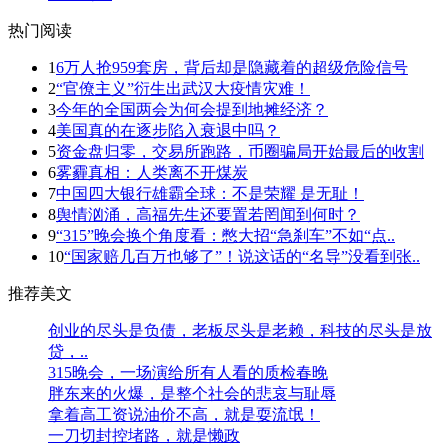
热门阅读
1
6万人抢959套房，背后却是隐藏着的超级危险信号
2
“官僚主义”衍生出武汉大疫情灾难！
3
今年的全国两会为何会提到地摊经济？
4
美国真的在逐步陷入衰退中吗？
5
资金盘归零，交易所跑路，币圈骗局开始最后的收割
6
雾霾真相：人类离不开煤炭
7
中国四大银行雄霸全球：不是荣耀 是无耻！
8
舆情汹涌，高福先生还要置若罔闻到何时？
9
“315”晚会换个角度看：憋大招“急刹车”不如“点..
10
“国家赔几百万也够了”！说这话的“名导”没看到张..
推荐美文
创业的尽头是负债，老板尽头是老赖，科技的尽头是放
贷，..
315晚会，一场演给所有人看的质检春晚
胖东来的火爆，是整个社会的悲哀与耻辱
拿着高工资说油价不高，就是耍流氓！
一刀切封控堵路，就是懒政