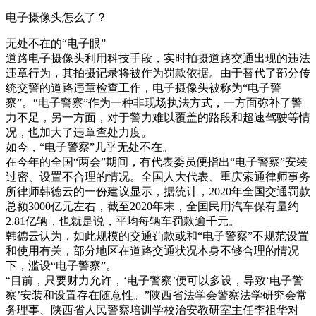
电子摄像头怎么了？
无处不在的“电子眼”
道路电子摄像头利用科技手段，实时拍摄道路交通出现的违法
违章行为，其拍摄记录将被作为罚款依据。由于替代了部分传
统交警的道路违章检查工作，电子摄像头被称为“电子警
察”。“电子警察”作为一种非现场执法方式，一方面弥补了警
力不足，另一方面，对于警力难以覆盖的路段和超速驾驶等情
况，也加大了违章查处力度。
如今，“电子警察”几乎无处不在。
在今年的全国“两会”期间，有代表委员便指出“电子警察”安装
过密、设置不合理的情况。全国人大代表、重庆索通律师事务
所律师韩德云的一份建议显示，据统计，2020年全国交通罚款
总额3000亿元左右，截至2020年末，全国民用汽车保有量约
2.81亿辆，也就是说，平均每辆车罚款逾千元。
韩德云认为，如此规模的交通罚款或和“电子警察”不规范设置
和使用有关，部分地区在道路交通状况本身不够合理的情况
下，滥设“电子警察”。
“目前，只要财力允许，‘电子警察’便可以多设，导致‘电子警
察’安装和设置存在随意性。”陕西省法学会警察法学研究会常
务理事、陕西省人民警察培训学校治安教研室主任李祖华对