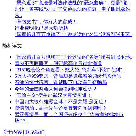
“恶意返乡”说法是对法律法规的“恶意曲解”，更是“懒..
别让一条实线“划丢”了交通执法的初衷，电子眼乱象谁
来..
“草包支书”，你好大的官威！
行业透明化已是大势所趋
“国家赔几百万也够了”！说这话的“名导”没看到张玉环..
随机读文
“国家赔几百万也够了”！说这话的“名导”没看到张玉环..
雪乡不再暗宰客，明码标高价贵过北海道
“315”晚会换个角度看：憋大招“急刹车”不如“点刹”..
6万人抢959套房，背后却是隐藏着的超级危险信号
石油的惊世谎言，造就眼下电动车千亿骗局
今年的全国两会为何会提到地摊经济？
“官僚主义”衍生出武汉大疫情灾难！
中国四大银行雄霸全球：不是荣耀 是无耻！
舆情汹涌，高福先生还要置若罔闻到何时？
武汉疫情另一面：全国还有多少个“华南海鲜批发市
场”？..
关于内容
|
联系我们