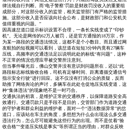
律法规自行判断。而‘电子警察’罚款是财政罚没收入的重要组
成部分，对这部分收入的监管，相关监管部门有严格的监管措
施。这部分收入是否应该向社会公布，是财政部门和公安机关
值得重视的问题。”
因高速岔道口提示标识设置不合理，一条长实线变成了“印钞
机”。无论是网传的62万人被罚，还是官方通报的18万宗，作
为某一路段的交通违法情况，这都不是个小数目。而且通过网
友航拍的短视频可以看到，该岔道在短短3分钟内竟有27辆车
压线，高频率的交通违法足以说明此处的标线“有问题”，这种
不正常的情况也理应早被交警所注意到。
但当事件曝光后，佛山交警并没有意识到问题所在，还以“此
路段标志标线验收合格，司机有足够时间、距离遵循交通信号
指示安全行驶”进行回应。这不仅没有打消公众的质疑，反而
助推了网络舆论的声讨，多辆车在此处仓促地压实线变道，这
种“集体违法”的现象绝不是一时巧合。
交通执法的初衷，是维护正常的交通秩序，以保障道路安全高
效通行。交通罚款只是手段不是目的，交管部门作为道路交通
的守护者和群众利益的维护者，面对一个“违法数据异常”的岔
道口，应该站在车主的角度，多想想为什么会出现这么多交通
违法行为，怎么尽可能避免这些行为的出现。而不是仗着“验
收合格”“变道压实线是事实”等所谓正当的理由，对群众反映