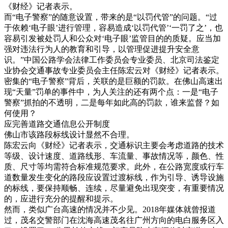
《财经》记者表示。
而“电子警察”的随意设置，带来的是“以罚代管”的问题。“过
于依赖‘电子眼’进行管理，容易造成‘以罚代管’‘一罚了之’，也
容易引发被处罚人和公众对‘电子眼’监管目的的质疑。应当加
强对违法行为人的教育和引导，以管理促进提升安全意
识。”中国公路学会法律工作委员会专业委员、北京司法鉴定
业协会交通事故专业委员会主任陈宏云对《财经》记者表示。
密集的“电子警察”背后，关联的是巨额的罚款。在佛山高速出
现“天量”罚单的事件中，为人关注的还有两个点：一是“电子
警察”抓拍的不透明，二是每年如此高的罚款，谁来监督？如
何使用？
应完善道路交通信息公开制度
佛山市该路段标线设计显然不合理。
陈宏云向《财经》记者表示，交通标识主要会考虑道路的技术
等级、设计速度、道路线形、车流量、事故情况等，颜色、性
质、尺寸等均需符合标准规范要求。此外，在公路宽度或行车
道数量发生变化的路段应设置过渡标线，作为引导、诱导设施
的标线，要保持顺畅、连续，尽量避免出现突变，有重要情况
的，应进行充分的提醒和提示。
然而，类似广台高速的情况并不少见。2018年媒体就曾报道
过，茂名交警部门在沈海高速茂名往广州方向的电白服务区入