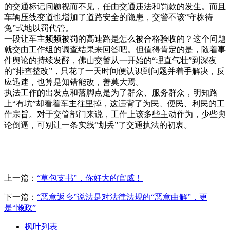
的交通标记问题视而不见，任由交通违法和罚款的发生。而且
车辆压线变道也增加了道路安全的隐患，交警不该“守株待
兔”式地以罚代管。
一段让车主频频被罚的高速路是怎么被合格验收的？这个问题
就交由工作组的调查结果来回答吧。但值得肯定的是，随着事
件舆论的持续发酵，佛山交警从一开始的“理直气壮”到深夜
的“排查整改”，只花了一天时间便认识到问题并着手解决，反
应迅速，也算是知错能改，善莫大焉。
执法工作的出发点和落脚点是为了群众、服务群众，明知路
上“有坑”却看着车主往里掉，这违背了为民、便民、利民的工
作宗旨。对于交管部门来说，工作上该多些主动作为，少些舆
论倒逼，可别让一条实线“划丢”了交通执法的初衷。
上一篇：
“草包支书”，你好大的官威！
下一篇：
“恶意返乡”说法是对法律法规的“恶意曲解”，更
是“懒政”
枫叶列表