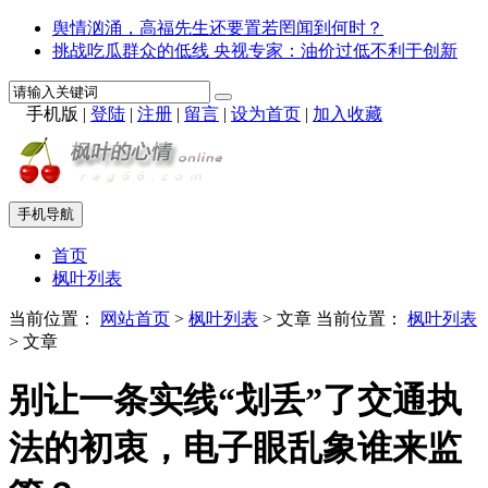
舆情汹涌，高福先生还要置若罔闻到何时？
挑战吃瓜群众的低线 央视专家：油价过低不利于创新
手机版
|
登陆
|
注册
|
留言
|
设为首页
|
加入收藏
手机导航
首页
枫叶列表
当前位置：
网站首页
>
枫叶列表
> 文章
当前位置：
枫叶列表
> 文章
别让一条实线“划丢”了交通执
法的初衷，电子眼乱象谁来监