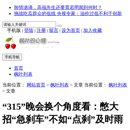
舆情汹涌，高福先生还要置若罔闻到何时？
挑战吃瓜群众的低线 央视专家：油价过低不利于创新
手机版
|
登陆
|
注册
|
留言
|
设为首页
|
加入收藏
手机导航
首页
枫叶列表
当前位置：
网站首页
>
枫叶列表
> 文章
当前位置：
枫叶列表
> 文章
“315”晚会换个角度看：憋大
招“急刹车”不如“点刹”及时雨