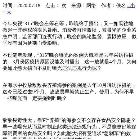
时间：2020-07-18 点击：
次
来源：网络 作者：佚名
- 小
+ 大
今年央视“315”晚会左等右等，昨晚终于播出，又一如既往地
掀起一阵维权的疾风暴雨。消费者群情激愤，被曝光的企业紧
急声明，监管部门连夜行动，晚会的舆论监督、震慑效应，似
乎没有因为延期而受影响。
不过笔者发现，“315”晚会曝光的案例大概率是去年采访拍摄
的，3月份因疫情原因没能及时播出，这一放就是4个月。为何
要如此憋大招而不及时曝光违法违规行为呢？
在海水中投放敌敌畏养殖海参的案例是去年10月暗访拍摄的，
迄今已经过去9个月。敌敌畏早就禁止生产、使用，为何不早
一些曝光而一定要拖到昨晚？
敌敌畏毒性大，靠它“养殖”的海参会不会存在食品安全隐患？
早一些曝光从而及时制止此类违法违规行为，不是能更好地保
障消费者的食品安全吗？如此憋大招有意追求“急刹车”的效