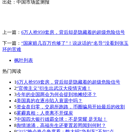
出处：中国市场监测报
上一篇：
6万人抢959套房，背后却是隐藏着的超级危险信号
下一篇：
“国家赔几百万也够了”！说这话的“名导”没看到张玉
环的苦难
枫叶列表
热门阅读
1
6万人抢959套房，背后却是隐藏着的超级危险信号
2
“官僚主义”衍生出武汉大疫情灾难！
3
今年的全国两会为何会提到地摊经济？
4
美国真的在逐步陷入衰退中吗？
5
资金盘归零，交易所跑路，币圈骗局开始最后的收割
6
雾霾真相：人类离不开煤炭
7
中国四大银行雄霸全球：不是荣耀 是无耻！
8
舆情汹涌，高福先生还要置若罔闻到何时？
9
“315”晚会换个角度看：憋大招“急刹车”不如“点..