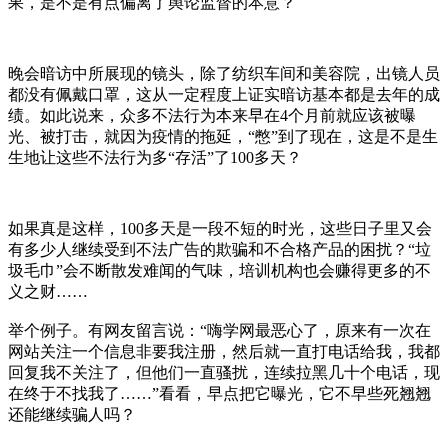
果，是不是有点偏离了舆论监督的本意？
晚会暗访中所展现的镜头，除了纺织车间和美容院，出镜人员
都没有佩戴口罩，这从一定程度上证实暗访基本都是去年的成
绩。如此说来，众多不法行为本来早在4个月前就应该被曝
光、被打击，就因为疫情的拖延，“憋”到了现在，这是不是生
生地让这些不法行为多“存活”了100多天？
如果真是这样，100多天是一段不短的时光，这些日子里又会
有多少人继续受到不法广告的欺骗和不合格产品的困扰？“垃
圾毛巾”会不断散发难闻的气味，培训机构也会赚得更多的不
义之财……
举个例子。有网友留言说：“嗨学网最恶心了，原来有一次在
网站关注一个信息非要我注册，然后就一直打电话给我，我都
回复我不关注了，但他们一直骚扰，连续拉黑几十个电话，现
在终于不找我了……”看看，早点把它曝光，它不早些死翘翘
还能继续骗人吗？