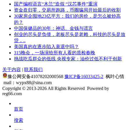
国产编程语言“木兰”造假 “汉芯事件”重演
资金盘归零，交易所跑路，币圈骗局开始最后的收割
30家房企囤地23亿平方：我们的房价，是怎么被炒高
的？
中国保健品的30年：神话、金钱与谎言
创业的尽头是负债，老板尽头是老赖，科技的尽头是放
贷，..
美国真的在逐步陷入衰退中吗？
315晚会，一场演给所有人看的质检春晚
挑战吃瓜群众的低线 央视专家：油价过低不利于创新
关于内容
|
联系我们
豫公网安备41078202000568
豫ICP备16033425-2
枫叶心情
mail：wypx88@sina.com
Copyright © 2013-2026 All Rights Reserved
Powered by
reg66.com
首页
搜索