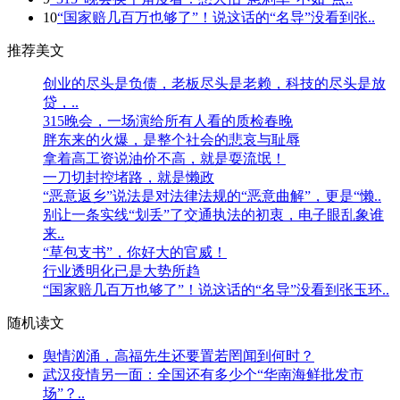
10
“国家赔几百万也够了”！说这话的“名导”没看到张..
推荐美文
创业的尽头是负债，老板尽头是老赖，科技的尽头是放
贷，..
315晚会，一场演给所有人看的质检春晚
胖东来的火爆，是整个社会的悲哀与耻辱
拿着高工资说油价不高，就是耍流氓！
一刀切封控堵路，就是懒政
“恶意返乡”说法是对法律法规的“恶意曲解”，更是“懒..
别让一条实线“划丢”了交通执法的初衷，电子眼乱象谁
来..
“草包支书”，你好大的官威！
行业透明化已是大势所趋
“国家赔几百万也够了”！说这话的“名导”没看到张玉环..
随机读文
舆情汹涌，高福先生还要置若罔闻到何时？
武汉疫情另一面：全国还有多少个“华南海鲜批发市
场”？..