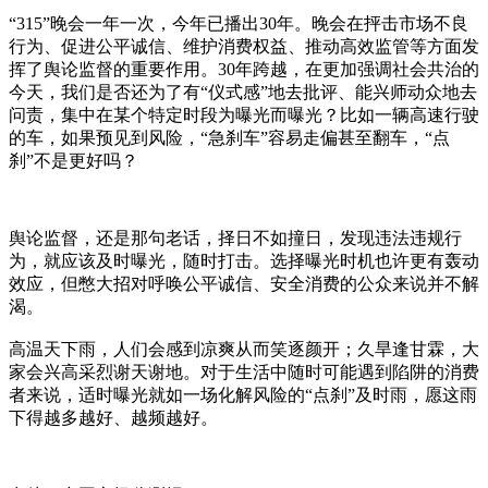
“315”晚会一年一次，今年已播出30年。晚会在抨击市场不良
行为、促进公平诚信、维护消费权益、推动高效监管等方面发
挥了舆论监督的重要作用。30年跨越，在更加强调社会共治的
今天，我们是否还为了有“仪式感”地去批评、能兴师动众地去
问责，集中在某个特定时段为曝光而曝光？比如一辆高速行驶
的车，如果预见到风险，“急刹车”容易走偏甚至翻车，“点
刹”不是更好吗？
舆论监督，还是那句老话，择日不如撞日，发现违法违规行
为，就应该及时曝光，随时打击。选择曝光时机也许更有轰动
效应，但憋大招对呼唤公平诚信、安全消费的公众来说并不解
渴。
高温天下雨，人们会感到凉爽从而笑逐颜开；久旱逢甘霖，大
家会兴高采烈谢天谢地。对于生活中随时可能遇到陷阱的消费
者来说，适时曝光就如一场化解风险的“点刹”及时雨，愿这雨
下得越多越好、越频越好。