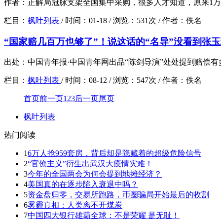
作者：正解局冠脉支架全国集中采购，很多人才知道，原来1万
栏目：
枫叶列表
/
时间：
01-18 /
浏览：
531次 /
作者：
佚名
“国家赔几百万也够了”！说这话的“名导”没看到张
出处：中国青年报·中国青年网出品“陈剑导演”处处提到赔偿有
栏目：
枫叶列表
/
时间：
08-12 /
浏览：
547次 /
作者：
佚名
首页
前一页
1
2
3
后一页
尾页
枫叶列表
热门阅读
1
6万人抢959套房，背后却是隐藏着的超级危险信号
2
“官僚主义”衍生出武汉大疫情灾难！
3
今年的全国两会为何会提到地摊经济？
4
美国真的在逐步陷入衰退中吗？
5
资金盘归零，交易所跑路，币圈骗局开始最后的收割
6
雾霾真相：人类离不开煤炭
7
中国四大银行雄霸全球：不是荣耀 是无耻！