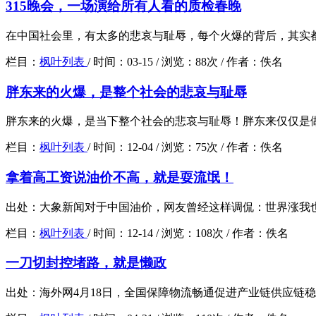
315晚会，一场演给所有人看的质检春晚
在中国社会里，有太多的悲哀与耻辱，每个火爆的背后，其实都是
栏目：
枫叶列表
/
时间：
03-15 /
浏览：
88次 /
作者：
佚名
胖东来的火爆，是整个社会的悲哀与耻辱
胖东来的火爆，是当下整个社会的悲哀与耻辱！胖东来仅仅是做
栏目：
枫叶列表
/
时间：
12-04 /
浏览：
75次 /
作者：
佚名
拿着高工资说油价不高，就是耍流氓！
出处：大象新闻对于中国油价，网友曾经这样调侃：世界涨我也
栏目：
枫叶列表
/
时间：
12-14 /
浏览：
108次 /
作者：
佚名
一刀切封控堵路，就是懒政
出处：海外网4月18日，全国保障物流畅通促进产业链供应链稳