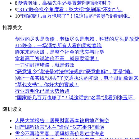
8
舆情汹涌，高福先生还要置若罔闻到何时？
9
“315”晚会换个角度看：憋大招“急刹车”不如“点..
10
“国家赔几百万也够了”！说这话的“名导”没看到张..
推荐美文
创业的尽头是负债，老板尽头是老赖，科技的尽头是放贷，
315晚会，一场演给所有人看的质检春晚
胖东来的火爆，是整个社会的悲哀与耻辱
拿着高工资说油价不高，就是耍流氓！
一刀切封控堵路，就是懒政
“恶意返乡”说法是对法律法规的“恶意曲解”，更是“懒..
别让一条实线“划丢”了交通执法的初衷，电子眼乱象谁来.
“草包支书”，你好大的官威！
行业透明化已是大势所趋
“国家赔几百万也够了”！说这话的“名导”没看到张玉环..
随机读文
人民大学报告：居民财富基本被房地产掏空
国产编程语言“木兰”造假 “汉芯事件”重演
雪乡不再暗宰客，明码标高价贵过北海道