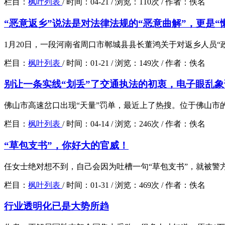
栏目：
枫叶列表
/
时间：
04-21 /
浏览：
110次 /
作者：
佚名
“恶意返乡”说法是对法律法规的“恶意曲解”，更是“
1月20日，一段河南省周口市郸城县县长董鸿关于对返乡人员“
栏目：
枫叶列表
/
时间：
01-21 /
浏览：
149次 /
作者：
佚名
别让一条实线“划丢”了交通执法的初衷，电子眼乱
佛山市高速岔口出现“天量”罚单，最近上了热搜。位于佛山市的
栏目：
枫叶列表
/
时间：
04-14 /
浏览：
246次 /
作者：
佚名
“草包支书”，你好大的官威！
任女士绝对想不到，自己会因为吐槽一句“草包支书”，就被警方
栏目：
枫叶列表
/
时间：
01-31 /
浏览：
469次 /
作者：
佚名
行业透明化已是大势所趋