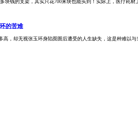
多块钱的支架，其实只花700来块也能买到！实际上，医疗耗材上
玉环的苦难
多高，却无视张玉环身陷囹圄后遭受的人生缺失，这是种难以与当