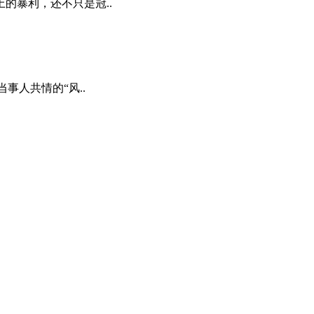
的暴利，还不只是冠..
事人共情的“风..