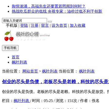
舆情汹涌，高福先生还要置若罔闻到何时？
挑战吃瓜群众的低线 央视专家：油价过低不利于创新
手机版
|
登陆
|
注册
|
留言
|
设为首页
|
加入收藏
手机导航
首页
枫叶列表
当前位置：
网站首页
>
枫叶列表
当前位置：
枫叶列表
创业的尽头是负债，老板尽头是老赖，科技的尽头是
创业的尽头是负债。老板的尽头是老赖。科技的尽头是放贷。打
栏目：
枫叶列表
/
时间：
05-25 /
浏览：
151次 /
作者：
佚名