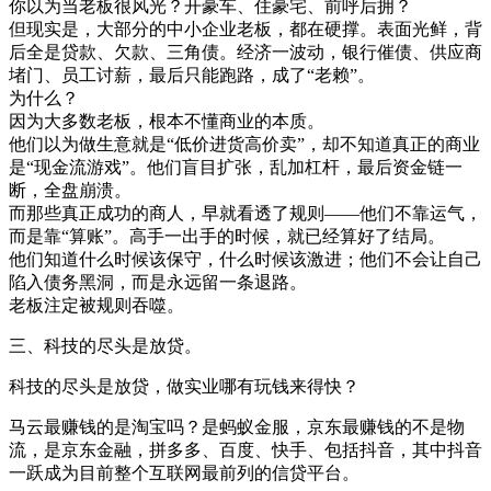
你以为当老板很风光？开豪车、住豪宅、前呼后拥？
但现实是，大部分的中小企业老板，都在硬撑。表面光鲜，背
后全是贷款、欠款、三角债。经济一波动，银行催债、供应商
堵门、员工讨薪，最后只能跑路，成了“老赖”。
为什么？
因为大多数老板，根本不懂商业的本质。
他们以为做生意就是“低价进货高价卖”，却不知道真正的商业
是“现金流游戏”。他们盲目扩张，乱加杠杆，最后资金链一
断，全盘崩溃。
而那些真正成功的商人，早就看透了规则——他们不靠运气，
而是靠“算账”。高手一出手的时候，就已经算好了结局。
他们知道什么时候该保守，什么时候该激进；他们不会让自己
陷入债务黑洞，而是永远留一条退路。
老板注定被规则吞噬。
三、科技的尽头是放贷。
科技的尽头是放贷，做实业哪有玩钱来得快？
马云最赚钱的是淘宝吗？是蚂蚁金服，京东最赚钱的不是物
流，是京东金融，拼多多、百度、快手、包括抖音，其中抖音
一跃成为目前整个互联网最前列的信贷平台。