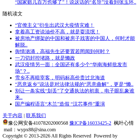
“国家赔几百万也够了”！说这话的“名导”没看到张玉环..
随机读文
“官僚主义”衍生出武汉大疫情灾难！
拿着高工资说油价不高，就是耍流氓！
被房地产绑架的中国和被房子戕害的中国人，何时才能
解脱..
舆情汹涌，高福先生还要置若罔闻到何时？
一刀切封控堵路，就是懒政
武汉疫情另一面：全国还有多少个“华南海鲜批发市
场”？..
雪乡不再暗宰客，明码标高价贵过北海道
“恶意返乡”说法是对法律法规的“恶意曲解”，更是“懒..
别让一条实线“划丢”了交通执法的初衷，电子眼乱象谁
来..
国产编程语言“木兰”造假 “汉芯事件”重演
关于内容
|
联系我们
豫公网安备41078202000568
豫ICP备16033425-2
枫叶心情
mail：wypx88@sina.com
Copyright © 2013-2026 All Rights Reserved
Powered by