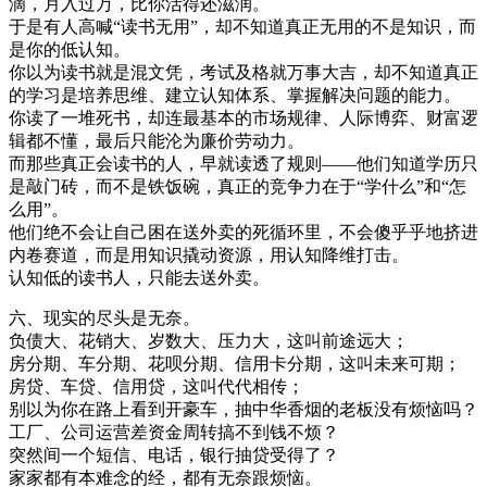
滴，月入过万，比你活得还滋润。
于是有人高喊“读书无用”，却不知道真正无用的不是知识，而
是你的低认知。
你以为读书就是混文凭，考试及格就万事大吉，却不知道真正
的学习是培养思维、建立认知体系、掌握解决问题的能力。
你读了一堆死书，却连最基本的市场规律、人际博弈、财富逻
辑都不懂，最后只能沦为廉价劳动力。
而那些真正会读书的人，早就读透了规则——他们知道学历只
是敲门砖，而不是铁饭碗，真正的竞争力在于“学什么”和“怎
么用”。
他们绝不会让自己困在送外卖的死循环里，不会傻乎乎地挤进
内卷赛道，而是用知识撬动资源，用认知降维打击。
认知低的读书人，只能去送外卖。
六、现实的尽头是无奈。
负债大、花销大、岁数大、压力大，这叫前途远大；
房分期、车分期、花呗分期、信用卡分期，这叫未来可期；
房贷、车贷、信用贷，这叫代代相传；
别以为你在路上看到开豪车，抽中华香烟的老板没有烦恼吗？
工厂、公司运营差资金周转搞不到钱不烦？
突然间一个短信、电话，银行抽贷受得了？
家家都有本难念的经，都有无奈跟烦恼。