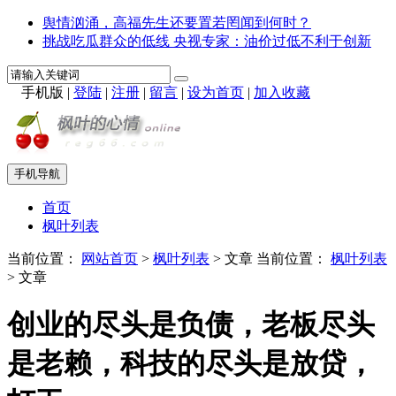
舆情汹涌，高福先生还要置若罔闻到何时？
挑战吃瓜群众的低线 央视专家：油价过低不利于创新
手机版
|
登陆
|
注册
|
留言
|
设为首页
|
加入收藏
手机导航
首页
枫叶列表
当前位置：
网站首页
>
枫叶列表
> 文章
当前位置：
枫叶列表
> 文章
创业的尽头是负债，老板尽头
是老赖，科技的尽头是放贷，