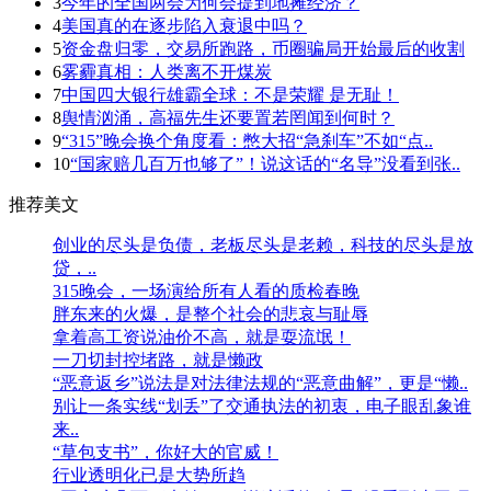
3
今年的全国两会为何会提到地摊经济？
4
美国真的在逐步陷入衰退中吗？
5
资金盘归零，交易所跑路，币圈骗局开始最后的收割
6
雾霾真相：人类离不开煤炭
7
中国四大银行雄霸全球：不是荣耀 是无耻！
8
舆情汹涌，高福先生还要置若罔闻到何时？
9
“315”晚会换个角度看：憋大招“急刹车”不如“点..
10
“国家赔几百万也够了”！说这话的“名导”没看到张..
推荐美文
创业的尽头是负债，老板尽头是老赖，科技的尽头是放
贷，..
315晚会，一场演给所有人看的质检春晚
胖东来的火爆，是整个社会的悲哀与耻辱
拿着高工资说油价不高，就是耍流氓！
一刀切封控堵路，就是懒政
“恶意返乡”说法是对法律法规的“恶意曲解”，更是“懒..
别让一条实线“划丢”了交通执法的初衷，电子眼乱象谁
来..
“草包支书”，你好大的官威！
行业透明化已是大势所趋