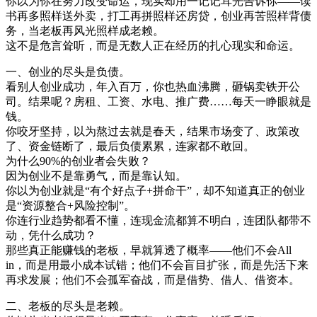
你以为你在努力改变命运，现实却用一记记耳光告诉你——读
书再多照样送外卖，打工再拼照样还房贷，创业再苦照样背债
务，当老板再风光照样成老赖。
这不是危言耸听，而是无数人正在经历的扎心现实和命运。
一、创业的尽头是负债。
看别人创业成功，年入百万，你也热血沸腾，砸锅卖铁开公
司。结果呢？房租、工资、水电、推广费……每天一睁眼就是
钱。
你咬牙坚持，以为熬过去就是春天，结果市场变了、政策改
了、资金链断了，最后负债累累，连家都不敢回。
为什么90%的创业者会失败？
因为创业不是靠勇气，而是靠认知。
你以为创业就是“有个好点子+拼命干”，却不知道真正的创业
是“资源整合+风险控制”。
你连行业趋势都看不懂，连现金流都算不明白，连团队都带不
动，凭什么成功？
那些真正能赚钱的老板，早就算透了概率——他们不会All
in，而是用最小成本试错；他们不会盲目扩张，而是先活下来
再求发展；他们不会孤军奋战，而是借势、借人、借资本。
二、老板的尽头是老赖。