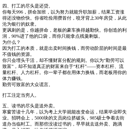
四、打工的尽头是还贷。
你每天996，拼命加班，以为努力就能升职加薪，结果工资涨
得还没物价快。你省吃俭用攒首付，咬牙背上30年房贷，从此
沦为银行的奴隶。
更讽刺的是，你越拼命，老板的豪车换得越勤快。你创造的利
润，90%进了他的口袋，而你只能拿点残羹剩饭。
为什么？
因为打工的本质，就是出卖时间换钱，而劳动阶层的时间是最
不值钱的资源。
你只会埋头干活，却不懂财富分配的规则。你以为“勤劳可以
致富”，却不知道真正的财富来自于“杠杆”——资本杠杆、流
量杠杆、人力杠杆。你一辈子都在用体力换钱，而老板用你的
体力赚钱。
勤劳可致富的大众谎言。
打工注定当穷人。
五、读书的尽头是送外卖。
寒窗苦读十几年，以为考上大学就能改变命运，结果毕业即失
业。招聘会上，5000块的文员岗位挤破头，985硕士争着去街
道办当临时工。而那些没读过书的，早早就去送外卖、跑滴