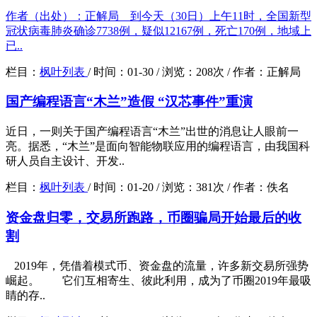
作者（出处）：正解局 到今天（30日）上午11时，全国新型
冠状病毒肺炎确诊7738例，疑似12167例，死亡170例，地域上
已..
栏目：
枫叶列表
/
时间：
01-30 /
浏览：
208次 /
作者：
正解局
国产编程语言“木兰”造假 “汉芯事件”重演
近日，一则关于国产编程语言“木兰”出世的消息让人眼前一
亮。据悉，“木兰”是面向智能物联应用的编程语言，由我国科
研人员自主设计、开发..
栏目：
枫叶列表
/
时间：
01-20 /
浏览：
381次 /
作者：
佚名
资金盘归零，交易所跑路，币圈骗局开始最后的收
割
2019年，凭借着模式币、资金盘的流量，许多新交易所强势
崛起。 它们互相寄生、彼此利用，成为了币圈2019年最吸
睛的存..