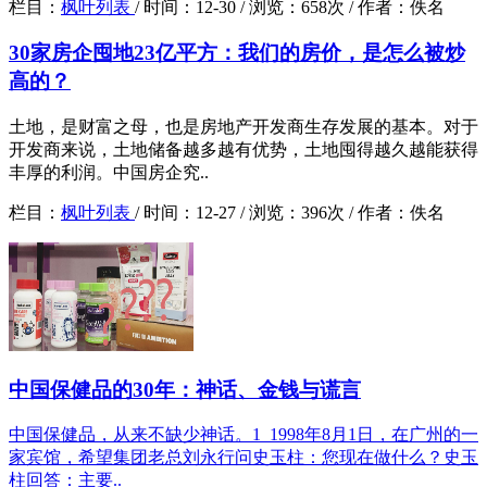
栏目：
枫叶列表
/
时间：
12-30 /
浏览：
658次 /
作者：
佚名
30家房企囤地23亿平方：我们的房价，是怎么被炒
高的？
土地，是财富之母，也是房地产开发商生存发展的基本。对于
开发商来说，土地储备越多越有优势，土地囤得越久越能获得
丰厚的利润。中国房企究..
栏目：
枫叶列表
/
时间：
12-27 /
浏览：
396次 /
作者：
佚名
中国保健品的30年：神话、金钱与谎言
中国保健品，从来不缺少神话。1 1998年8月1日，在广州的一
家宾馆，希望集团老总刘永行问史玉柱：您现在做什么？史玉
柱回答：主要..