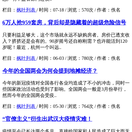
栏目：
枫叶列表
/
时间：
07-18 /
浏览：
570次 /
作者：
佚名
6万人抢959套房，背后却是隐藏着的超级危险信号
只要利益足够大，这个市场就永远不缺购房者。房价已透支收
入？挤挤还是会有的。90岁摇号还自称刚需？也许能活到120
岁呢！最近，杭州一个叫远..
栏目：
枫叶列表
/
时间：
06-03 /
浏览：
780次 /
作者：
佚名
今年的全国两会为何会提到地摊经济？
今年的新冠疫情对全国各行各业均造成了不小的冲击，同时一
些国家政治活动也受到了影响。全国两会一般是3月份举行，
然而今年的全国两会受疫..
栏目：
枫叶列表
/
时间：
05-30 /
浏览：
764次 /
作者：
佚名
“官僚主义”衍生出武汉大疫情灾难！
疫情至今已长达两个多月，直接给国家和人民造成了巨大而无