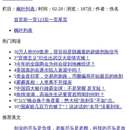
栏目：
枫叶列表
/
时间：
02-20 /
浏览：
187次 /
作者：
佚名
首页
前一页
1
2
3
后一页
尾页
枫叶列表
热门阅读
1
6万人抢959套房，背后却是隐藏着的超级危险信号
2
“官僚主义”衍生出武汉大疫情灾难！
3
今年的全国两会为何会提到地摊经济？
4
美国真的在逐步陷入衰退中吗？
5
资金盘归零，交易所跑路，币圈骗局开始最后的收割
6
雾霾真相：人类离不开煤炭
7
中国四大银行雄霸全球：不是荣耀 是无耻！
8
舆情汹涌，高福先生还要置若罔闻到何时？
9
“315”晚会换个角度看：憋大招“急刹车”不如“点..
10
“国家赔几百万也够了”！说这话的“名导”没看到张..
推荐美文
创业的尽头是负债，老板尽头是老赖，科技的尽头是放