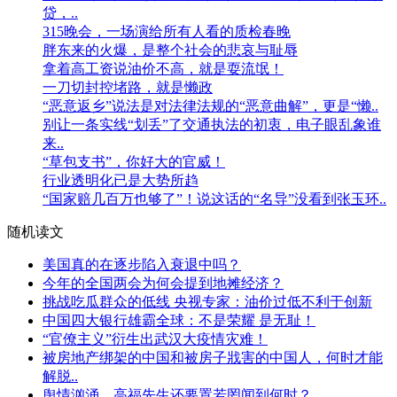
贷，..
315晚会，一场演给所有人看的质检春晚
胖东来的火爆，是整个社会的悲哀与耻辱
拿着高工资说油价不高，就是耍流氓！
一刀切封控堵路，就是懒政
“恶意返乡”说法是对法律法规的“恶意曲解”，更是“懒..
别让一条实线“划丢”了交通执法的初衷，电子眼乱象谁
来..
“草包支书”，你好大的官威！
行业透明化已是大势所趋
“国家赔几百万也够了”！说这话的“名导”没看到张玉环..
随机读文
美国真的在逐步陷入衰退中吗？
今年的全国两会为何会提到地摊经济？
挑战吃瓜群众的低线 央视专家：油价过低不利于创新
中国四大银行雄霸全球：不是荣耀 是无耻！
“官僚主义”衍生出武汉大疫情灾难！
被房地产绑架的中国和被房子戕害的中国人，何时才能
解脱..
舆情汹涌，高福先生还要置若罔闻到何时？