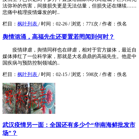
法弥补的伤害，间接损失更是无法估量，但损失还在继续……
悲痛中梳理疫情爆发的时..
栏目：
枫叶列表
/
时间：
02-26 /
浏览：
771次 /
作者：
佚名
舆情汹涌，高福先生还要置若罔闻到何时？
疫情肆虐，舆情同样也在肆虐，相对于官方媒体，最近自
媒体捧红了一位科学家，那就是大名鼎鼎的高福先生。他是中
国疾病与预防控制领域的..
栏目：
枫叶列表
/
时间：
02-15 /
浏览：
598次 /
作者：
佚名
武汉疫情另一面：全国还有多少个“华南海鲜批发市
场”？