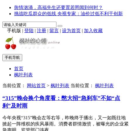
舆情汹涌，高福先生还要置若罔闻到何时？
挑战吃瓜群众的低线 央视专家：油价过低不利于创新
手机版
|
登陆
|
注册
|
留言
|
设为首页
|
加入收藏
手机导航
首页
枫叶列表
当前位置：
网站首页
>
枫叶列表
当前位置：
枫叶列表
“315”晚会换个角度看：憋大招“急刹车”不如“点
刹”及时雨
今年央视“315”晚会左等右等，昨晚终于播出，又一如既往地
掀起一阵维权的疾风暴雨。消费者群情激愤，被曝光的企业紧
急声明，监管部门连夜..